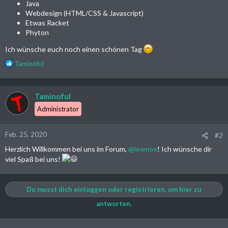
Java
Webdesign (HTML/CSS & Javascript)
Etwas Racket
Phyton
Ich wünsche euch noch einen schönen Tag
R
Taminoful
e
a
k
Taminoful
t
i
Administrator
o
n
Feb. 25, 2020
#2
e
n
Herzlich Willkommen bei uns im Forum,
@lewnox
! Ich wünsche dir
:
viel Spaß bei uns!
Du musst dich einloggen oder registrieren, um hier zu
antworten.