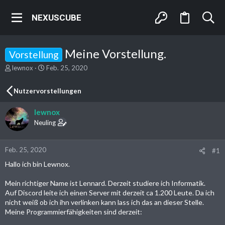
NEXUSCUBE
Meine Vorstellung.
Vorstellung
E
E
lewnox
Feb. 25, 2020
r
r
s
s
Nutzervorstellungen
t
t
e
e
lewnox
l
l
l
l
Neuling
e
t
r
a
m
Feb. 25, 2020
#1
Hallo ich bin Lewnox.
Mein richtiger Name ist Lennard. Derzeit studiere ich Informatik.
Auf Discord leite ich einen Server mit derzeit ca 1.200 Leute. Da ich
nicht weiß ob ich ihn verlinken kann lass ich das an dieser Stelle.
Meine Programmierfähigkeiten sind derzeit: