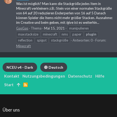
Was ist möglich? Man kann die Stackgröße jedes Item in
Minecraft verkleinern z.B.: Stein von einer normalen Stackgräße
von 64 auf 20 reduzieren Enderperlen von 16 auf 5 Danach
können Spieler die Items nicht mehr größer Stacken. Ausnahme:
im Creative und beim geben, mit /give ist es weiterhin...
GasGas
Thema
Mai 15, 2021
manipulieren
maxstacksize
minecraft
nms
paper
plugin
reflection
spigot
stackgröße
Antworten: 0
Forum:
Minecraft
NCEU v4 - Dark
Deutsch
Kontakt
Nutzungsbedingungen
Datenschutz
Hilfe
Start
R
S
S
Über uns