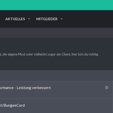
AKTUELLES
MITGLIEDER
die eigene Mod oder vielleicht sogar ein Client, hier bist du richtig.
F
formance - Leistung verbessern
r
a
g
got/BungeeCord
e