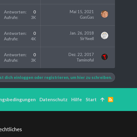
Antworten
0
Mai 15, 2021
GasGas
Aufrufe
3K
Antworten
0
Jan. 26, 2018
SirYwell
Aufrufe
4K
Antworten
0
Dez. 22, 2017
Taminoful
Aufrufe
3K
t dich einloggen oder registrieren, um hier zu schreiben.
ngsbedingungen
Datenschutz
Hilfe
Start
R
S
S
echtliches