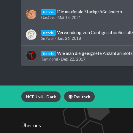
Die maximale Stackgröße ändern
Tutorial
GasGas
Mai 15, 2021
Verwendung von ConfigurationSeriali
Tutorial
SirYwell
Jan. 26, 2018
Wie man die geeignete Anzahl an Slot
Tutorial
Taminoful
Dez. 22, 2017
NCEU v4 - Dark
Deutsch
Über uns