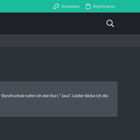
Anmelden
Registrieren
rufsschule nahm ich den Kurs "Java". Leider blicke ich die