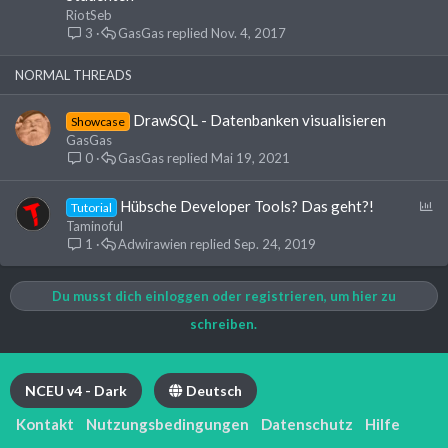
f
g
RiotSeb
t
e
3
GasGas
Nov. 4, 2017
e
h
t
e
NORMAL THREADS
f
t
DrawSQL - Datenbanken visualisieren
Showcase
e
GasGas
t
0
GasGas
Mai 19, 2021
U
Hübsche Developer Tools? Das geht?!
Tutorial
m
Taminoful
f
1
Adwirawien
Sep. 24, 2019
r
a
Du musst dich einloggen oder registrieren, um hier zu
g
e
schreiben.
NCEU v4 - Dark
Deutsch
Kontakt
Nutzungsbedingungen
Datenschutz
Hilfe