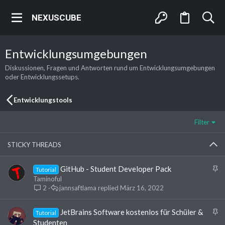
NEXUSCUBE
Entwicklungsumgebungen
Diskussionen, Fragen und Antworten rund um Entwicklungsumgebungen
oder Entwicklungssetups.
Entwicklungstools
Filter
STICKY THREADS
A
GitHub - Student Developer Pack
Tutorial
n
Taminoful
g
2
jannsaftlama
März 16, 2022
e
h
A
JetBrains Software kostenlos für Schüler &
Tutorial
e
n
Studenten